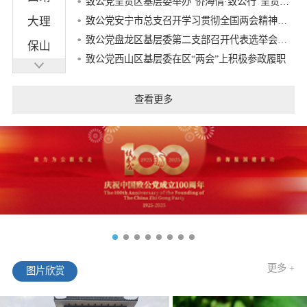
致公党呈贡区基层委举办“侨海情·致公行”呈贡区外籍留学生进社区看昆明活动
致公党安宁市总支召开学习贯彻全国两会精神专题会议
大理
致公党盘龙区基层委第二支部召开代表选举会暨组织生活会
保山
致公党西山区基层委在区“两会”上积极参政履职
楚雄
昭通
查看更多
丽江
普洱
更多 +
图片欣赏