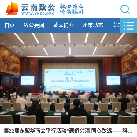
网站导航
首页
致公要闻
致公简介
州市动态
专题活动
首页
致公要闻
致公简介
州市动态
专题活动
履行职责
自身建设
致公风采
第22届东盟华商会平行活动“聚侨兴滇 同心致远——科技项目路演活动”圆满举办