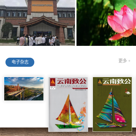
更多 +
电子杂志