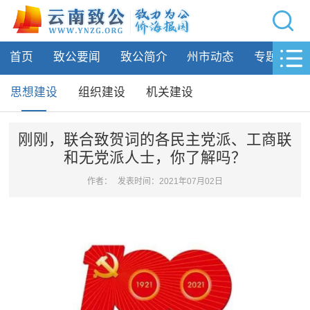
网站导航
首页
致公要闻
致公简介
州市动态
专题活动
首页
致公要闻
思想建设
组织建设
机关建设
致公简介
刚刚，联合致贺词的各民主党派、工商联
和无党派人士，你了解吗？
州市动态
作者：
发表时间：2021年07月02日
专题活动
履行职责
自身建设
思想建设
组织建设