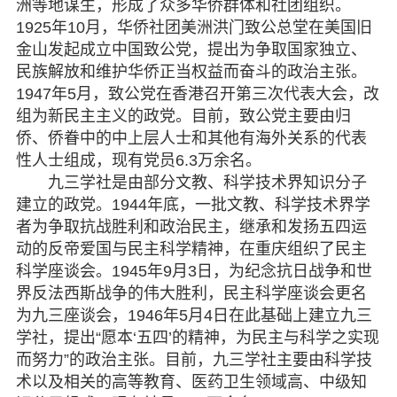
洲等地谋生，形成了众多华侨群体和社团组织。
1925年10月，华侨社团美洲洪门致公总堂在美国旧
金山发起成立中国致公党，提出为争取国家独立、
民族解放和维护华侨正当权益而奋斗的政治主张。
1947年5月，致公党在香港召开第三次代表大会，改
组为新民主主义的政党。目前，致公党主要由归
侨、侨眷中的中上层人士和其他有海外关系的代表
性人士组成，现有党员6.3万余名。
九三学社是由部分文教、科学技术界知识分子
建立的政党。1944年底，一批文教、科学技术界学
者为争取抗战胜利和政治民主，继承和发扬五四运
动的反帝爱国与民主科学精神，在重庆组织了民主
科学座谈会。1945年9月3日，为纪念抗日战争和世
界反法西斯战争的伟大胜利，民主科学座谈会更名
为九三座谈会，1946年5月4日在此基础上建立九三
学社，提出“愿本‘五四’的精神，为民主与科学之实现
而努力”的政治主张。目前，九三学社主要由科学技
术以及相关的高等教育、医药卫生领域高、中级知