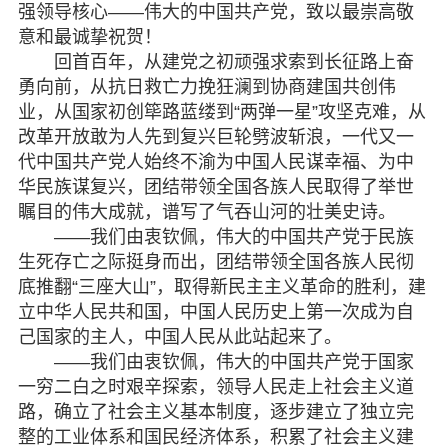
强领导核心——伟大的中国共产党，致以最崇高敬
意和最诚挚祝贺！
回首百年，从建党之初顽强求索到长征路上奋
勇向前，从抗日救亡力挽狂澜到协商建国共创伟
业，从国家初创筚路蓝缕到“两弹一星”攻坚克难，从
改革开放敢为人先到复兴巨轮劈波斩浪，一代又一
代中国共产党人始终不渝为中国人民谋幸福、为中
华民族谋复兴，团结带领全国各族人民取得了举世
瞩目的伟大成就，谱写了气吞山河的壮美史诗。
——我们由衷钦佩，伟大的中国共产党于民族
生死存亡之际挺身而出，团结带领全国各族人民彻
底推翻“三座大山”，取得新民主主义革命的胜利，建
立中华人民共和国，中国人民历史上第一次成为自
己国家的主人，中国人民从此站起来了。
——我们由衷钦佩，伟大的中国共产党于国家
一穷二白之时艰辛探索，领导人民走上社会主义道
路，确立了社会主义基本制度，逐步建立了独立完
整的工业体系和国民经济体系，积累了社会主义建