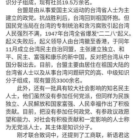
识分子组成，现有社员19.5万余名。
台盟是由从事爱国主义运动的台湾省人士为主
建立的政党。抗战胜利后，台湾回到祖国怀抱。但
国民党当局在台湾的专制统治和贪污腐败引起台湾
人民强烈不满，1947年台湾全省爆发“二二八”起义。
起义失败后，起义领导人由台湾撤至香港，于同年
11月成立台湾民主自治同盟，主张建立独立、和
平、民主、富强和康乐的新中国，反对把台湾从中
国分裂出去。目前，台盟主要由居住在祖国大陆的
台湾省人士以及从事台湾问题研究的高、中级知识
分子组成，现有盟员3300余名。
此外，还有一批具有较大社会影响的知名民主
人士，他们虽然没有参加任何党派，但同样为民族
独立、人民解放和国家富强、人民幸福作出了积极
贡献。目前，把没有参加任何政党、有参政议政愿
望和能力、对社会有积极贡献和一定影响的人士称
为无党派人士，其主体是知识分子。
刚才联合致词中，还提到了工商联，新语君这