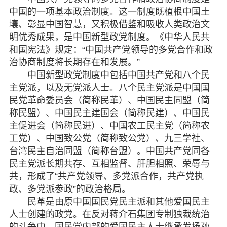
脱贫攻坚
中国的一项基本政治制度。这一制度既植根中国土
壤、彰显中国智慧，又积极借鉴和吸收人类政治文
侨海动态
明优秀成果，是中国新型政党制度。《中华人民共
和国宪法》规定：“中国共产党领导的多党合作和政
七彩云南
治协商制度将长期存在和发展。”
中国新型政党制度中包括中国共产党和八个民
主党派，以及无党派人士。八个民主党派是中国国
民党革命委员会（简称民革）、中国民主同盟（简
称民盟）、中国民主建国会（简称民建）、中国民
主促进会（简称民进）、中国农工民主党（简称农
工党）、中国致公党（简称致公党）、九三学社、
台湾民主自治同盟（简称台盟）。中国共产党同各
民主党派长期共存、互相监督、肝胆相照、荣辱与
共，形成了“共产党领导、多党派合作，共产党执
政、多党派参政”的政治格局。
民革是由原中国国民党民主派和其他爱国民主
人士创建的政党。在反对蒋介石集团专制独裁统治
的斗争中，国民党内部的爱国民主人士继承发扬孙