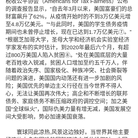
税收公平协会（Americans for Tax Fairness）公布
的调查报告显示，“自去年3月以来，美国富豪们的总
财富飙升了62%，从疫情开始时的不到3万亿美元增
至4.8万亿美元。”“与此同时，美国的学生债务疫情
期间也未曾停止增长，现在已达到1.7万亿美元⑦。”
“根据芝加哥大学，圣母大学和经济机会实验室经济
学家发布的实时估计，到2020年最后六个月，有超
过800万美国人陷入贫困⑧。”处在美国底层的大量
老百姓收入锐减，贫困人口增加至约五千万人，伴
随着政治失序、国家极化、种族冲突、社会撕裂等
问题的演进，美国国内动荡还有进一步加剧的风
险；美国优先的单边主义行径在当今世界不得人
心，无法让美国再次伟大；高企和不断增长的联邦
债务、家庭债务不断压缩政府的调控空间；加之美
国“全球纵火”，国际仇美力量有增无减，美国发展空
间大受影响，势必加速美国衰落。
寰球同此凉热,风景这边独好。当世界其他主要