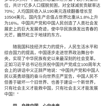
位，共计7亿多人口摆脱贫困，对全球减贫贡献率达
70%；人均国民收入从190美元连续翻番增长至
10504美元，国内生产总值占世界比重从1.8%上升
为16%。中国共产党和中国人民创造了人类社会发
展史上的巨大发展奇迹，使中华民族焕发出青春的
光芒，巍然屹立于地球的东方。
随我国科技经济实力的提升，人民生活水平和
综合国力的提高，中国逐步走进世界政治舞台中
央，实现了中华民族有史以来最深刻的社会变革。
正如习近平总书记在庆祝中国共产党成立100周年大
会上的讲话中义正辞严地说：“中国共产党和中国人
民以英勇顽强的奋斗向世界庄严宣告，中国人民不
但善于破坏一个旧世界、也善于建设一个新世界，
只有社会主义才能救中国，只有社会主义才能发展
中国！”
四、自信中国，心向未来。