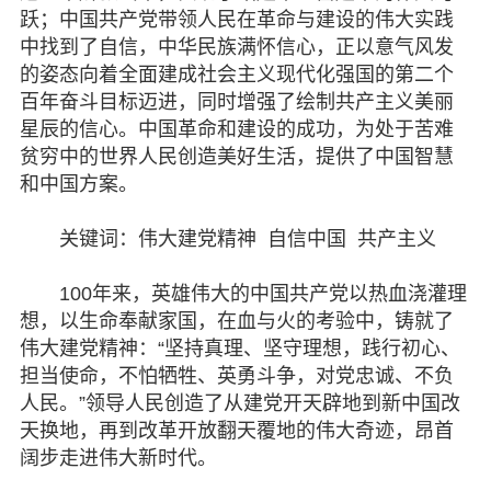
跃；中国共产党带领人民在革命与建设的伟大实践
机关建设
中找到了自信，中华民族满怀信心，正以意气风发
的姿态向着全面建成社会主义现代化强国的第二个
致公风采
百年奋斗目标迈进，同时增强了绘制共产主义美丽
星辰的信心。中国革命和建设的成功，为处于苦难
专委会
贫穷中的世界人民创造美好生活，提供了中国智慧
和中国方案。
书香机关
关键词：伟大建党精神 自信中国 共产主义
电子杂志
100年来，英雄伟大的中国共产党以热血浇灌理
图片欣赏
想，以生命奉献家国，在血与火的考验中，铸就了
视频中心
伟大建党精神：“坚持真理、坚守理想，践行初心、
担当使命，不怕牺牲、英勇斗争，对党忠诚、不负
联系我们
人民。”领导人民创造了从建党开天辟地到新中国改
天换地，再到改革开放翻天覆地的伟大奇迹，昂首
媒体报道
阔步走进伟大新时代。