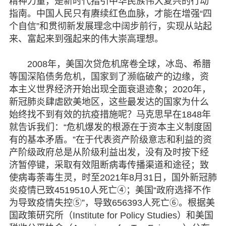
精神力量，是新时代指引中华民族伟大复兴的行动
指南。中国人民只有赓续红色血脉，才能在增强“四
个自信”和贯彻新发展理念中阔步前行，实现从站起
来、富起来到强起来的伟大崇高理想。
2008年，美国次贷危机席卷全球，冰岛、希腊
等国深陷债务危机，国家到了濒临破产的边缘，资
本主义世界经济开始出现全面衰退迹象；2020年，
新冠肺炎肆虐欧美地区，这些最发达的国家为什么
始终找不到有效的抗疫措施呢？马克思早在1848年
就告诉我们：“危机爆发的根源在于资本主义制度固
有的基本矛盾。”在于代表资产阶级意志和利益的资
产阶级政府总是从阶级利益出发，没有及时按下经
济暂停键，采取有效阻断病毒传播渠道和途径；致
使病毒荼毒生灵，时至2021年8月31日，国外新冠肺
炎疫情已致4519510人死亡④；美国“政府选择不作
为导致疫情失控⑤”，导致656393人死亡⑥。根据美
国政策研究所（Institute for Policy Studies）和美国