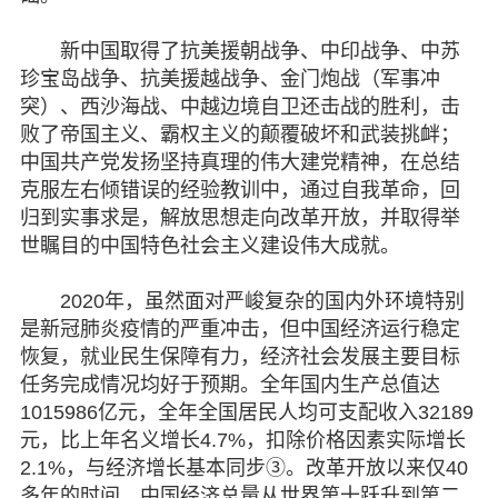
新中国取得了抗美援朝战争、中印战争、中苏
珍宝岛战争、抗美援越战争、金门炮战（军事冲
突）、西沙海战、中越边境自卫还击战的胜利，击
败了帝国主义、霸权主义的颠覆破坏和武装挑衅；
中国共产党发扬坚持真理的伟大建党精神，在总结
克服左右倾错误的经验教训中，通过自我革命，回
归到实事求是，解放思想走向改革开放，并取得举
世瞩目的中国特色社会主义建设伟大成就。
2020年，虽然面对严峻复杂的国内外环境特别
是新冠肺炎疫情的严重冲击，但中国经济运行稳定
恢复，就业民生保障有力，经济社会发展主要目标
任务完成情况均好于预期。全年国内生产总值达
1015986亿元，全年全国居民人均可支配收入32189
元，比上年名义增长4.7%，扣除价格因素实际增长
2.1%，与经济增长基本同步③。改革开放以来仅40
多年的时间，中国经济总量从世界第十跃升到第二