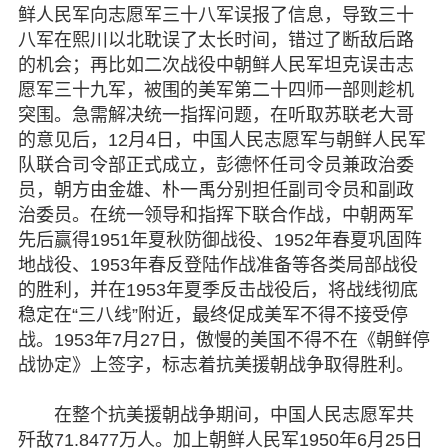
鲜人民军向志愿军三十八军误报了信息，导致三十
八军在熙川以北耽误了太长时间，错过了断敌后路
的机会；再比如二次战役中朝鲜人民军坦克误击志
愿军三十九军，被围的美军第二十四师一部则趁机
突围。急需解决统一指挥问题，在听取苏联老大哥
的意见后，12月4日，中国人民志愿军与朝鲜人民军
队联合司令部正式成立，彭德怀任司令员兼政治委
员，朝方由金雄、朴一禹分别担任副司令员和副政
治委员。在统一领导和指挥下联合作战，中朝两军
先后赢得1951年夏秋防御战役、1952年春夏巩固阵
地战役、1953年春反登陆作战准备等各类局部战役
的胜利，并
在1953年夏季反击战役后，将战线彻底
稳定在“三八线”附近，最终促成美军不得不接受停
战。1953年7月27日，傲慢的美国不得不在《朝鲜停
战协定》上签字，标志着抗美援朝战争取得胜利。
在整个抗美援朝战争期间，中国人民志愿军共
歼敌71.8477万人。加上朝鲜人民军1950年6月25日