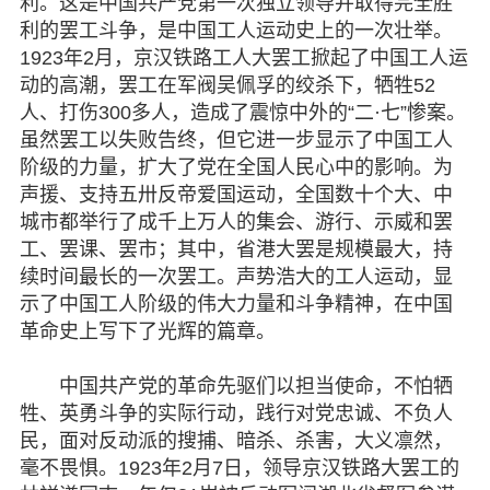
利。这是中国共产党第一次独立领导并取得完全胜
利的罢工斗争，是中国工人运动史上的一次壮举。
1923年2月，京汉铁路工人大罢工掀起了中国工人运
动的高潮，罢工在军阀吴佩孚的绞杀下，牺牲52
人、打伤300多人，造成了震惊中外的“二·七”惨案。
虽然罢工以失败告终，但它进一步显示了中国工人
阶级的力量，扩大了党在全国人民心中的影响。为
声援、支持五卅反帝爱国运动，全国数十个大、中
城市都举行了成千上万人的集会、游行、示威和罢
工、罢课、罢市；其中，省港大罢是规模最大，持
续时间最长的一次罢工。声势浩大的工人运动，显
示了中国工人阶级的伟大力量和斗争精神，在中国
革命史上写下了光辉的篇章。
中国共产党的革命先驱们以担当使命，不怕牺
牲、英勇斗争的实际行动，践行对党忠诚、不负人
民，面对反动派的搜捕、暗杀、杀害，大义凛然，
毫不畏惧。1923年2月7日，领导京汉铁路大罢工的