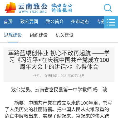
网站导航
首页
致公要闻
致公简介
州市动态
专题活动
首页
致公要闻
思想建设
组织建设
机关建设
致公简介
荜路蓝缕创伟业 初心不改再起航 ——学
习《习近平<在庆祝中国共产党成立100
州市动态
周年大会上的讲话>》心得体会
专题活动
作者：
发表时间：2021年07月15日
履行职责
致公党员、云南省富民县第一中学教师 杨 骏
自身建设
摘要：中国共产党在成立以来的100年里，书写
思想建设
了人类历史的壮丽诗篇。把中国人民从灾难深重的
危亡中解救出来，实现了站起来、富起来的伟大跨
组织建设