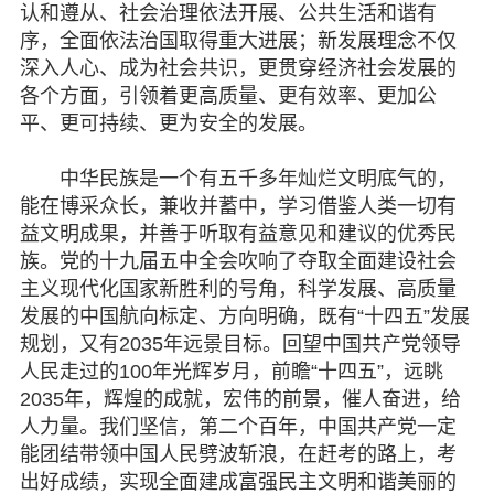
认和遵从、社会治理依法开展、公共生活和谐有
序，全面依法治国取得重大进展；新发展理念不仅
深入人心、成为社会共识，更贯穿经济社会发展的
各个方面，引领着更高质量、更有效率、更加公
平、更可持续、更为安全的发展。
中华民族是一个有五千多年灿烂文明底气的，
能在博采众长，兼收并蓄中，学习借鉴人类一切有
益文明成果，并善于听取有益意见和建议的优秀民
族。党的十九届五中全会吹响了夺取全面建设社会
主义现代化国家新胜利的号角，科学发展、高质量
发展的中国航向标定、方向明确，既有“十四五”发展
规划，又有2035年远景目标。回望中国共产党领导
人民走过的100年光辉岁月，前瞻“十四五”，远眺
2035年，辉煌的成就，宏伟的前景，催人奋进，给
人力量。我们坚信，第二个百年，中国共产党一定
能团结带领中国人民劈波斩浪，在赶考的路上，考
出好成绩，实现全面建成富强民主文明和谐美丽的