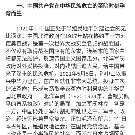
脱贫攻坚
一、中国共产党在中华民族危亡的至暗时刻孕
育而生
侨海动态
1921年，中国正处于半殖民地半封建社会的无
七彩云南
比深渊；中国北洋政府在1917年站在协约国一方对
德奥宣战，是第一次世界大战实至名归的战胜国，
不仅没有取得战胜国应有的荣誉，连基本的国家主
权都无法维护，反遭帝国主义国家瓜分。北洋军阀
政府对外妥协投降，对内残酷压迫人民，给中国带
来了深重的民族危机。1921年5月5日，孙中山以振
兴中华为己任，在广州就任非常大总统，投身二次
护法革命；形成与窃取辛亥革命胜利果实的中华民
国北京政府——北洋军阀（1920-1924年，曹锟吴佩
孚的直系执政）对峙的局面，加之军阀林立，各霸
一方，中国仍处于军阀割据的乱世之中，军事、政
治、经济等形势异常复杂。正如毛泽东所言：“在日
本占领区，是殖民地社会；在国民党统治区，基本
上也还是一个半殖民地社会；而不在日本占领区和