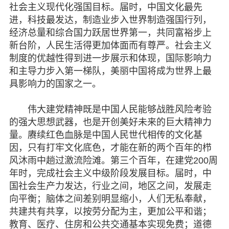
社会主义现代化强国目标。届时，中国文化最先
进，科技最发达，制造业步入世界制造强国行列，
经济总量和综合国力跃居世界第一，共同富裕步上
新台阶，人民生活得更加体面而有尊严。社会主义
制度的优越性得到进一步展示和体现，国际影响力
和主导力步入第一梯队，美丽中国将成为世界上最
具影响力的国家之一。
伟大建党精神既是中国人民能够战胜风险考验
的强大思想武器，也是开创美好未来的巨大精神力
量。赓续红色血脉是中国人民世代相传的文化基
因，只有打牢文化底色，才能在新的两个百年的栉
风沐雨中趟过激流险滩。第三个百年，在建党200周
年时，完成社会主义中级阶段发展目标。届时，中
国社会生产力发达，行业之间，地区之间，发展走
向平衡；脑体之间差别明显缩小，人们无私奉献，
共建共有共享，以按劳分配为主，更加公平和谐；
教育、医疗、住房和公共交通基本实现免费；道德