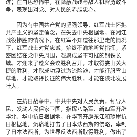
进；在白色恐怖中，在隐蔽战线与敌人机智勇敢斗
争，表现出对党、对人民的赤胆忠心。
因为有中国共产党的坚强领导，红军战士怀抱
共产主义的坚定信念，在失去中央根据地，在湘江
战役惨胜的情况下，在红军不知道往那里走的情况
下，红军战士对党忠诚，始终不渝地听党指挥，紧
密团结在党中央周围，凝聚成坚不可摧的钢铁长
城。才迎来了遵义会议胜利召开，才取得娄山关大
捷的胜利，才能成功渡过激流险滩，才能征服雪山
草地，才能取得长征的伟大胜利，才能在陕北发展
壮大。
在抗日战争中，中共中央对人民负责，领导人
民，发动人民保家卫国，指挥八路军、新四军开辟
华北、华中抗日根据地，在华南开辟东江和琼崖抗
日根据地。沉痛地打击了日本法西斯的侵略，牵制
了日本法西斯，为世界反法西斯取得胜利，做出了