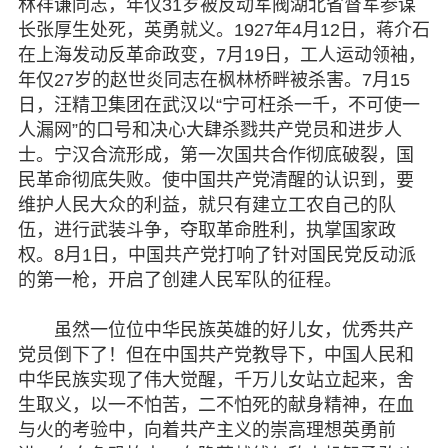
林祥谦同志，年仅31岁被反动军阀湖北省督军参谋
长张厚生处死，英勇就义。1927年4月12日，蒋介石
在上海发动反革命政变，7月19日，工人运动领袖，
年仅27岁的赵世炎同志在枫林桥畔被杀害。7月15
日，汪精卫集团在武汉以“宁可枉杀一千，不可使一
人漏网”的口号和决心大肆杀戮共产党员和进步人
士。宁汉合流形成，第一次国共合作彻底破裂，国
民革命彻底失败。使中国共产党清醒的认识到，要
维护人民大众的利益，就只有建立工农自己的队
伍，进行武装斗争，夺取革命胜利，执掌国家政
权。8月1日，中国共产党打响了针对国民党反动派
的第一枪，开启了创建人民军队的征程。
虽然一位位中华民族英雄的好儿女，优秀共产
党员倒下了！但在中国共产党教导下，中国人民和
中华民族实现了伟大觉醒，千万儿女站立起来，舍
生取义，以一不怕苦，二不怕死的献身精神，在血
与火的考验中，向着共产主义的崇高理想英勇前