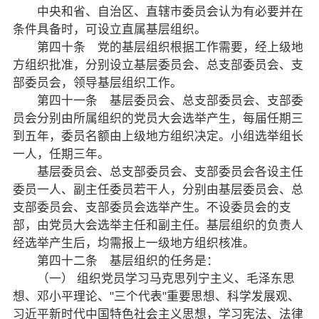
中央和省、自治区、直辖市委员会认为有必要并在
条件具备时，可设立直属基层组织。
致公风采
第四十条 党的基层组织根据工作需要，经上级地
方组织批准，分别设立基层委员会、总支部委员会、支
专委会
部委员会，领导基层组织工作。
第四十一条 基层委员会、总支部委员会、支部委
书香机关
员会分别由所属组织的党员大会选举产生，每届任期三
电子杂志
到五年，委员名额由上级地方组织决定。小组选举组长
一人，任期三年。
图片欣赏
基层委员会、总支部委员会、支部委员会各设主任
委员一人、副主任委员若干人，分别由基层委员会、总
视频中心
支部委员会、支部委员会选举产生。不设委员会的支
部，由党员大会选举主任和副主任。基层组织的负责人
联系我们
经选举产生后，均需报上一级地方组织核准。
第四十二条 基层组织的任务是：
媒体报道
（一） 组织党员学习马克思列宁主义、毛泽东思
想、邓小平理论、"三个代表"重要思想、科学发展观、
脱贫攻坚
习近平新时代中国特色社会主义思想，学习宪法、法律