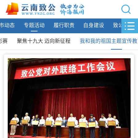
网站导航
市动态
专题活动
履行职责
自身建设
致公风采
首页
致公要闻
影赛
聚焦十九大 迈向新征程
我和我的祖国主题宣传教
致公简介
州市动态
专题活动
庆祝中国致公党成立100周年
学习贯彻中共二十大精神
致公科普·抗疫篇
我和我的祖国——致公党第三届摄
影赛