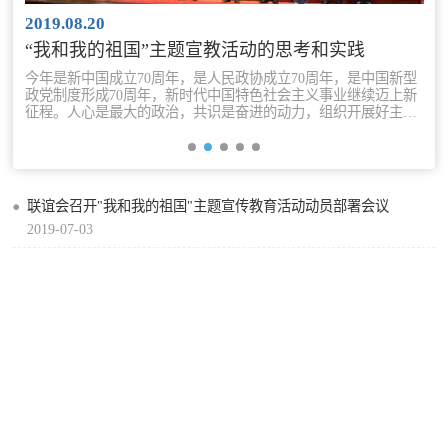
聚焦十九大 迈向新征程
2019.08.20
我和我的祖国主题宣传教育活动
“我和我的祖国”主题宣教活动的思考和实践
我们一起走过的五年
今年是新中国成立70周年，是人民政协成立70周年，是中国新型
纪念抗日战争胜利80周年
政党制度形成70周年，新时代中国特色社会主义事业继续迈上新
征程。人心是最大的政治，共识是奋进的动力，组织开展好主题
“忠魂归国”公益活动
宣传教育活动，是履职尽责的应有题中之义。
坚持和发展中国特色社会主义学习
实践活动
致力为公 侨海报国
联谊会召开"我和我的祖国"主题宣传教育活动动员部署会议
2019-07-03
致公党二十年回眸
履行职责
自身建设
致公风采
专委会