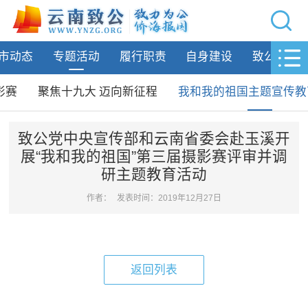
网站导航
市动态
专题活动
履行职责
自身建设
致公风采
首页
致公要闻
影赛
聚焦十九大 迈向新征程
我和我的祖国主题宣传教
致公简介
致公党中央宣传部和云南省委会赴玉溪开
展“我和我的祖国”第三届摄影赛评审并调
州市动态
研主题教育活动
专题活动
作者：
发表时间：2019年12月27日
庆祝中国致公党成立100周年
学习贯彻中共二十大精神
致公科普·抗疫篇
返回列表
我和我的祖国——致公党第三届摄
影赛