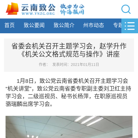
网站导航
首页
致公要闻
致公简介
州市动态
专题活动
首页
致公要闻
省委会机关召开主题学习会，赵学升作
《机关公文格式规范与操作》讲座
致公简介
作者：
发表时间：2021年01月11日
州市动态
1月8日，致公党云南省委机关召开主题学习会
专题活动
“机关讲堂”，致公党云南省委专职副主委刘卫红主持
学习会，二级巡视员、秘书长杨萍，在职原巡视员
履行职责
骆瑞麟出席学习会。
自身建设
致公风采