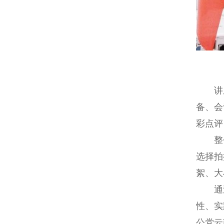
讲座
备、会
彩点评
整个
选择拍
絮、大
通过
性、实
公党云