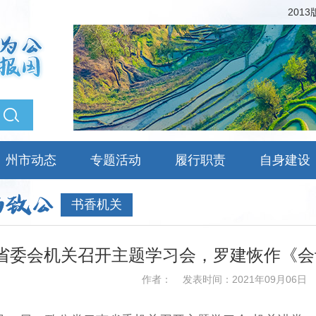
201
州市动态
专题活动
履行职责
自身建设
书香机关
省委会机关召开主题学习会，罗建恢作《会
作者：
发表时间：2021年09月06日