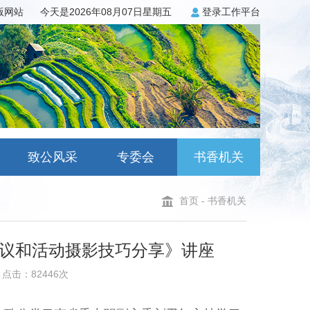
3版网站
今天是2026年08月07日星期五
登录工作平台
致公风采
专委会
书香机关
首页
-
书香机关
议和活动摄影技巧分享​》讲座
点击：82446次