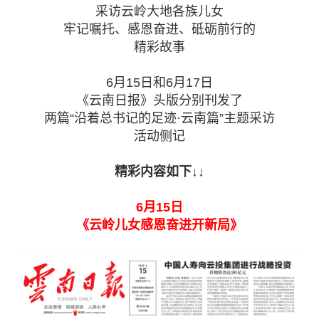
采访云岭大地各族儿女
专委会
牢记嘱托、感恩奋进、砥砺前行的
精彩故事
书香机关
6月15日和6月17日
电子杂志
《云南日报》头版分别刊发了
两篇“沿着总书记的足迹·云南篇”主题采访
图片欣赏
活动侧记
视频中心
精彩内容如下↓↓
联系我们
6月15日
《云岭儿女感恩奋进开新局》
媒体报道
脱贫攻坚
侨海动态