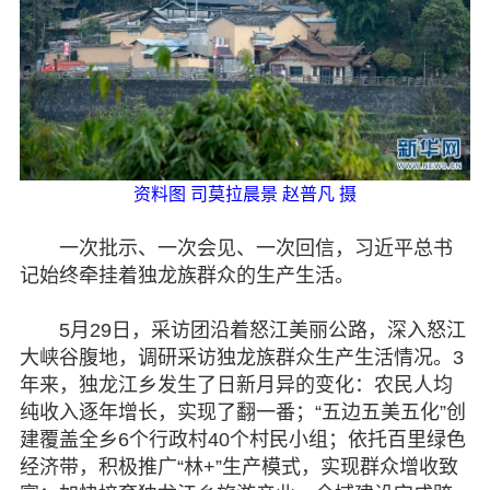
资料图 司莫拉晨景 赵普凡 摄
一次批示、一次会见、一次回信，习近平总书
记始终牵挂着独龙族群众的生产生活。
5月29日，采访团沿着怒江美丽公路，深入怒江
大峡谷腹地，调研采访独龙族群众生产生活情况。3
年来，独龙江乡发生了日新月异的变化：农民人均
纯收入逐年增长，实现了翻一番；“五边五美五化”创
建覆盖全乡6个行政村40个村民小组；依托百里绿色
经济带，积极推广“林+”生产模式，实现群众增收致