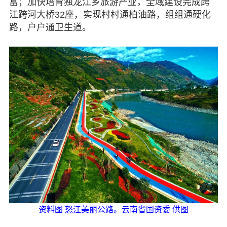
富；加快培育独龙江乡旅游产业，全域建设完成跨
江跨河大桥32座，实现村村通柏油路，组组通硬化
路，户户通卫生道。
资料图 怒江美丽公路。云南省国资委 供图