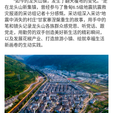
“如今的龙头山镇，发生了翻天覆地的变化。”走
在龙头山新集镇，曾经参与了鲁甸6.5级地震抗震救
灾报道的采访组记者十分感慨。采访组深入采访“地
震中消失的村庄”甘家寨涅槃重生的故事，用手中的
笔和镜头记录龙头山各族群众感党恩、听党话、跟
党走，用勤劳的双手创造美好新生活的精彩瞬间，
以及发展花椒产业、打造旅游小镇、绘就幸福生活
新画卷的生动实践。