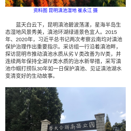
资料图 昆明滇池湿地 崔永江 摄
蓝天白云下，昆明滇池碧波荡漾，星海半岛生
态湿地风景秀美，滇池环湖绿道景色宜人。2015
年、2020年，习近平总书记两次考察云南均对滇池
保护治理作出重要指示。采访组一行沿着滇池畔，
探访昆明市推动滇池水质从劣Ⅴ类改善为Ⅳ类，并
连续两年保持全湖Ⅳ类水质的治水新举措，采写滇
池巾帼打捞队30年如一日保护滇池、见证滇池湖水
变清变好的生动故事。