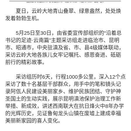
夏日，云岭大地青山叠翠、绿意盎然，处处焕
发着勃勃生机。
5月25日至30日，由省委宣传部组织的“沿着总
书记的足迹·云南篇”主题采访组走进临沧市、昆明
市、昭通市，中央驻滇及省、市、县4级媒体联动，
采访云岭大地各族儿女牢记嘱托、感恩奋进、砥砺
前行的精彩故事。
采访组历时6天，行程1000多公里，深入12个点
采访了数十名基层干部群众，用手中的笔和镜头记
录阿佤人民建设美丽家乡、维护民族团结、守护神
圣国土的生动实践，展示昆明滇池保护治理工作新
举措、新成效，讲述西南联大在抗日烽火中8年办学
的光辉历史，见证鲁甸龙头山镇在废墟上建成幸福
美丽新家园的喜人变化。