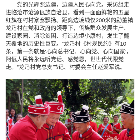
党的光辉照边疆，边疆人民心向党。采访组走
进临沧市沧源佤族自治县，看到一面面鲜艳的五星
红旗在村村寨寨飘扬。距离边境线仅200米的勐董镇
龙乃村在党和政府的领导下，佤族群众发展生产、
建设家园、消除贫困、打造边境小康村，发生了翻
天覆地的历史性巨变。“龙乃村《村规民约》有10
条，第一条就是‘心向总书记、心向党、心向国家’，
阿佤人民将永远听党话、感党恩，世世代代跟党
走。”龙乃村党总支书记、村委会主任赵爱军说。