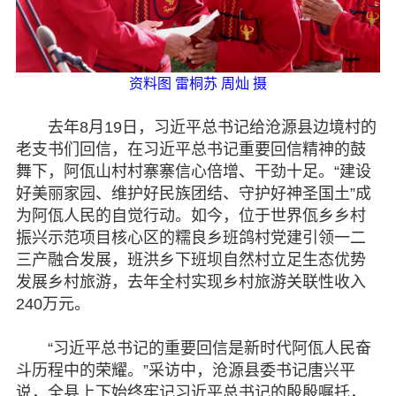
资料图 雷桐苏 周灿 摄
去年8月19日，习近平总书记给沧源县边境村的
老支书们回信，在习近平总书记重要回信精神的鼓
舞下，阿佤山村村寨寨信心倍增、干劲十足。“建设
好美丽家园、维护好民族团结、守护好神圣国土”成
为阿佤人民的自觉行动。如今，位于世界佤乡乡村
振兴示范项目核心区的糯良乡班鸽村党建引领一二
三产融合发展，班洪乡下班坝自然村立足生态优势
发展乡村旅游，去年全村实现乡村旅游关联性收入
240万元。
“习近平总书记的重要回信是新时代阿佤人民奋
斗历程中的荣耀。”采访中，沧源县委书记唐兴平
说，全县上下始终牢记习近平总书记的殷殷嘱托，