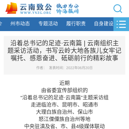
网站导航
介
州市动态
专题活动
履行职责
自身建设
致
首页
致公要闻
沿着总书记的足迹·云南篇 | 云南组织主
题采访活动，书写云岭大地各族儿女牢记
致公简介
嘱托、感恩奋进、砥砺前行的精彩故事
州市动态
作者：
发表时间：2022年06月20日
专题活动
近期
由省委宣传部组织的
履行职责
“沿着总书记的足迹·云南篇”主题采访组
走进临沧市、昆明市、昭通市
自身建设
大理白族自治州、保山市
怒江傈僳族自治州等地
致公风采
中央驻滇及省、市、县4级媒体联动