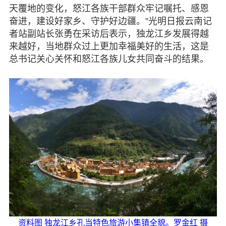
天覆地的变化，怒江各族干部群众牢记嘱托、感恩
奋进，建设好家乡、守护好边疆。”光明日报云南记
者站副站长张勇在采访后表示，独龙江乡发展得越
来越好，当地群众过上更加幸福美好的生活，这是
总书记关心关怀和怒江各族儿女共同奋斗的结果。
资料图 独龙江乡孔当特色旅游小集镇全貌。罗金红 摄