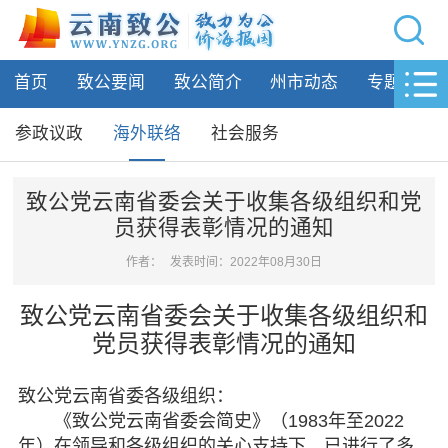
网站导航
首页
致公要闻
致公简介
州市动态
专题活动
首页
致公要闻
参政议政
海外联络
社会服务
致公简介
致公党云南省委会关于收集各级组织和党
员获得表彰情况的通知
州市动态
作者：
发表时间：2022年08月30日
专题活动
致公党云南省委会关于收集各级组织和
履行职责
党员获得表彰情况的通知
参政议政
海外联络
致公党云南省委各级组织：
《致公党云南省委会简史》（1983年至2022
社会服务
年）在领导和各级组织的关心支持下，已进行了多