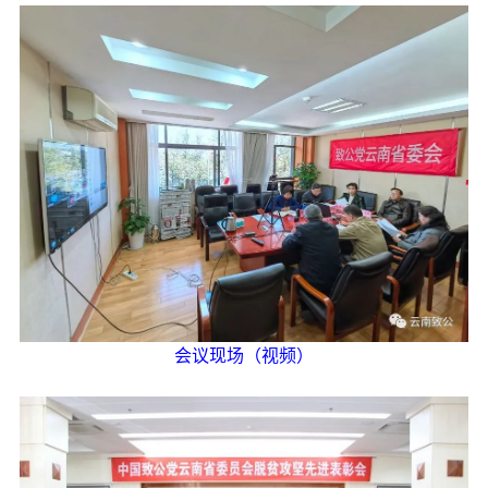
自身建设
致公风采
专委会
书香机关
电子杂志
图片欣赏
视频中心
会议现场（视频）
联系我们
媒体报道