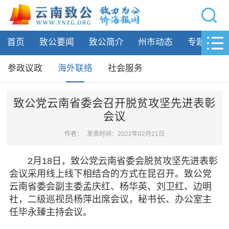
网站导航
首页
致公要闻
致公简介
州市动态
专题活动
首页
致公要闻
参政议政
海外联络
社会服务
致公简介
致公党云南省委会召开脱贫攻坚先进表彰
会议
州市动态
作者：
发表时间：2022年02月21日
专题活动
2月18日，致公党云南省委会脱贫攻坚先进表彰
履行职责
会议采用线上线下相结合的方式在昆召开。致公党
云南省委会副主委孟庆红、杨华英、刘卫红、边明
参政议政
社，二级巡视员杨萍出席会议，秘书长、办公室主
海外联络
任毕永臻主持会议。
社会服务