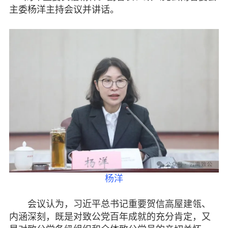
聚焦十九大 迈向新征程
主委杨洋主持会议并讲话。
我和我的祖国主题宣传教育活动
我们一起走过的五年
纪念抗日战争胜利80周年
“忠魂归国”公益活动
坚持和发展中国特色社会主义学习
实践活动
致力为公 侨海报国
致公党二十年回眸
履行职责
自身建设
杨洋
致公风采
会议认为，习近平总书记重要贺信高屋建瓴、
内涵深刻，既是对致公党百年成就的充分肯定，又
专委会