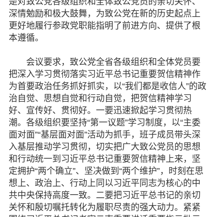
是对致公党各级组织和全体致公党员的亲切关怀、
深情勉励和极大鼓舞，为致公党在新的历史起点上
书香机关
更好地履行参政党职能指明了前进方向、提供了根
本遵循。
电子杂志
会议要求，致公党全省各级组织和全体党员要
图片欣赏
把深入学习贯彻落实习近平总书记重要贺信精神作
视频中心
为首要政治任务抓好抓实，以“我们都是收信人”的政
治自觉、思想自觉和行动自觉，把贺信精神学习
联系我们
好、宣传好、贯彻好。一要迅速掀起学习贯彻热
潮。各级组织要坚持“第一议题”学习制度，以“主委
媒体报道
面对面”“基层面对面”活动为抓手，班子成员带头深
入基层推动学习贯彻，切实把广大致公党员的思想
脱贫攻坚
和行动统一到习近平总书记重要贺信精神上来，坚
定拥护“两个确立”、坚决做到“两个维护”，时刻在思
侨海动态
想上、政治上、行动上同以习近平同志为核心的中
共中央保持高度一致。二要把习近平总书记的亲切
七彩云南
关怀和殷切嘱托转化为履职尽责的强大动力。紧紧