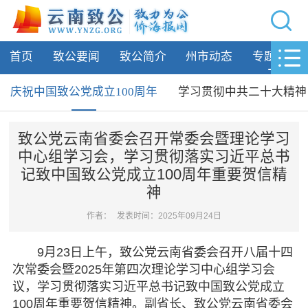
网站导航
首页
致公要闻
致公简介
州市动态
专题活动
首页
致公要闻
庆祝中国致公党成立100周年
学习贯彻中共二十大精神
致公简介
致公党云南省委会召开常委会暨理论学习
中心组学习会，学习贯彻落实习近平总书
州市动态
记致中国致公党成立100周年重要贺信精
神
专题活动
作者：
发表时间：2025年09月24日
庆祝中国致公党成立100周年
学习贯彻中共二十大精神
9月23日上午，致公党云南省委会召开八届十四
致公科普·抗疫篇
次常委会暨2025年第四次理论学习中心组学习会
我和我的祖国——致公党第三届摄
议，学习贯彻落实习近平总书记致中国致公党成立
影赛
100周年重要贺信精神。副省长、致公党云南省委会