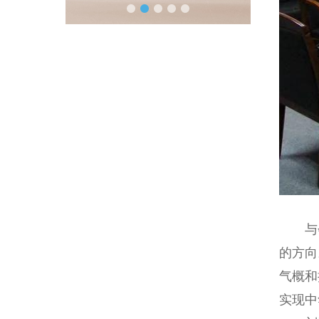
与会人
的方向
气概和
实现中