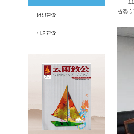
11月
省委专
组织建设
机关建设