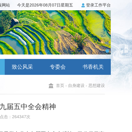
3版网站
今天是2026年08月07日星期五
登录工作平台
致公风采
专委会
书香机关
首页
-
自身建设
-
思想建设
九届五中全会精神
点击：264347次