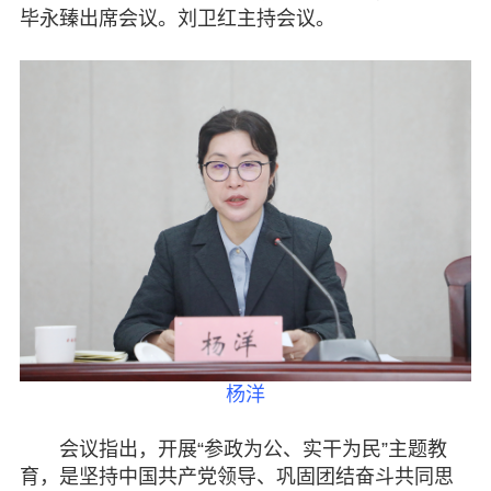
履行职责
毕永臻出席会议。刘卫红主持会议。
自身建设
致公风采
专委会
书香机关
电子杂志
图片欣赏
视频中心
杨洋
联系我们
会议指出，开展“参政为公、实干为民”主题教
育，是坚持中国共产党领导、巩固团结奋斗共同思
媒体报道