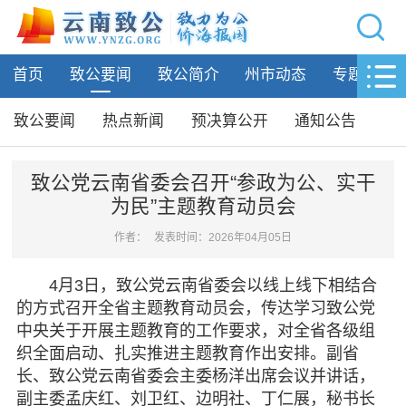
网站导航
首页
致公要闻
致公简介
州市动态
专题活动
首页
致公要闻
致公要闻
热点新闻
预决算公开
通知公告
致公要闻
热点新闻
致公党云南省委会召开“参政为公、实干
为民”主题教育动员会
预决算公开
通知公告
作者：
发表时间：2026年04月05日
致公简介
4月3日，致公党云南省委会以线上线下相结合
的方式召开全省主题教育动员会，传达学习致公党
州市动态
中央关于开展主题教育的工作要求，对全省各级组
织全面启动、扎实推进主题教育作出安排。副省
专题活动
长、致公党云南省委会主委杨洋出席会议并讲话，
副主委孟庆红、刘卫红、边明社、丁仁展，秘书长