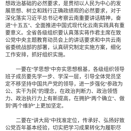
想政治基础的必然要求，是贯彻以人民为中心的发
展思想、树立和践行正确政绩观的必然要求，对于
脱贫攻坚
深化落实习近平总书记考察云南重要讲话精神，奋
进“十五五”、全面推进中国式现代化云南实践具有重
侨海动态
要意义。全省各级组织要认真落实蒋作君主席在致
公党中央主题教育动员会上的讲话要求和中共云南
七彩云南
省委统战部的部署，认真研究制定实施方案，细化
工作安排，抓好组织实施。
一要在“学思想”中夯实思想根基，各级组织领导
班子成员要先学一步、学深一层，引导全体党员坚
定不移坚持中国共产党的领导，进一步强化“参政为
公、实干为民”的理念，在政治判断力、政治领悟
力、政治执行力上有新提高，在拥护“两个确立”、做
到“两个维护”上更加坚定。
二要在“讲大局”中找准定位，传承好、弘扬好致
公党百年基本经验，切实把学习成果转化为履职尽