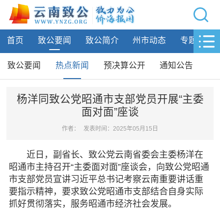
网站导航
首页
致公要闻
致公简介
州市动态
专题活动
首页
致公要闻
致公要闻
热点新闻
预决算公开
通知公告
致公要闻
热点新闻
杨洋同致公党昭通市支部党员开展“主委
面对面”座谈
预决算公开
通知公告
作者：
发表时间：2025年05月15日
致公简介
近日，副省长、致公党云南省委会主委杨洋在
昭通市主持召开“主委面对面”座谈会，向致公党昭通
州市动态
市支部党员宣讲习近平总书记考察云南重要讲话重
要指示精神，要求致公党昭通市支部结合自身实际
专题活动
抓好贯彻落实，服务昭通市经济社会发展。