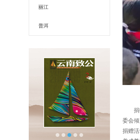
丽江
普洱
捐赠
委会倾
捐赠活