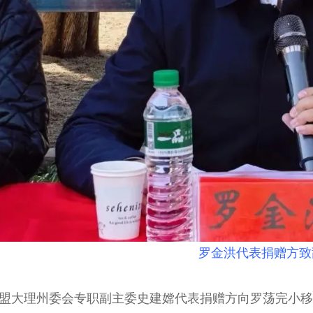
罗金洪代表捐赠方致
理州委会专职副主委史建嫦代表捐赠方向罗荡完小移交