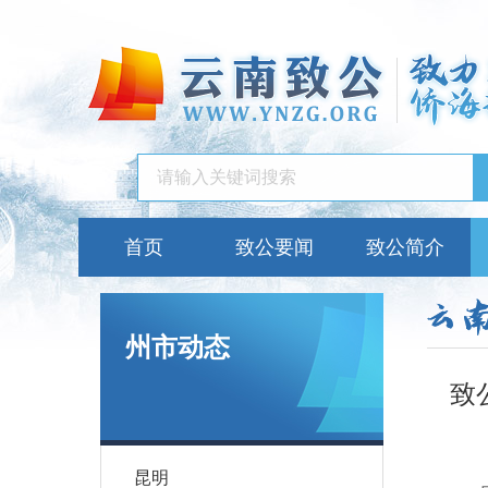
首页
致公要闻
致公简介
州市动态
致
昆明