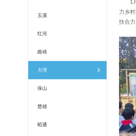
1月1
力乡村
玉溪
扶合力
红河
曲靖
大理
保山
楚雄
昭通