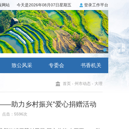
3版网站
今天是2026年08月07日星期五
登录工作平台
致公风采
专委会
书香机关
首页
-
州市动态
-
大理
’——助力乡村振兴”爱心捐赠活动
点击：5596次