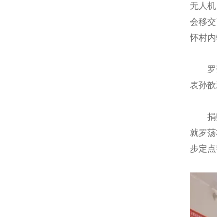
无人机
会移交
怀村内
罗荡
表孙歆
捐赠仪
就罗荡
步定点