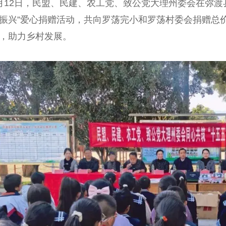
2日，民盟、民建、农工党、致公党大理州委会在弥渡县
振兴”爱心捐赠活动，共向罗荡完小和罗荡村委会捐赠总价
，助力乡村发展。