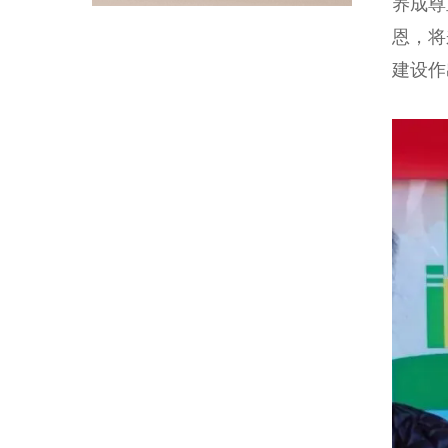
养成尊
恩，将
建设作