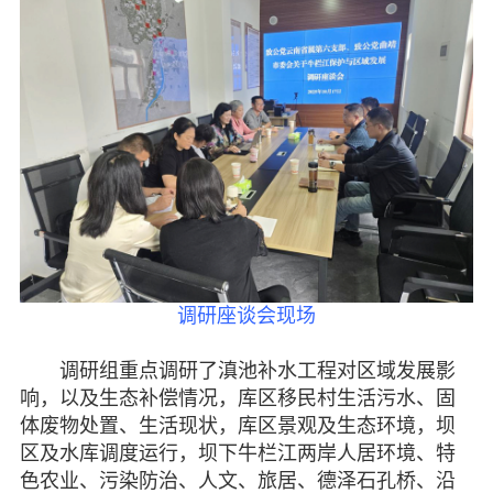
昭通
丽江
普洱
专题活动
履行职责
自身建设
致公风采
调研座谈会现场
专委会
调研组重点调研了滇池补水工程对区域发展影
响，以及生态补偿情况，库区移民村生活污水、固
书香机关
体废物处置、生活现状，库区景观及生态环境，坝
区及水库调度运行，坝下牛栏江两岸人居环境、特
电子杂志
色农业、污染防治、人文、旅居、德泽石孔桥、沿