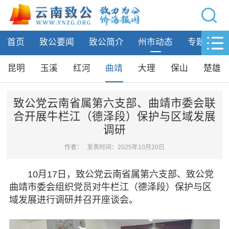
网站导航
首页
致公要闻
致公简介
州市动态
专题活动
首页
致公要闻
昆明
玉溪
红河
曲靖
大理
保山
楚雄
致公简介
致公党云南省属第六支部、曲靖市委会联
合开展牛栏江（德泽段）保护与区域发展
州市动态
调研
昆明
作者：
发表时间：2025年10月20日
玉溪
红河
10月17日，致公党云南省属第六支部、致公党
曲靖
曲靖市委会组织党员对牛栏江（德泽段）保护与区
大理
域发展进行调研并召开座谈会。
保山
楚雄