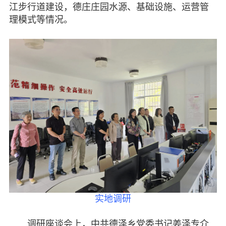
江步行道建设，德庄庄园水源、基础设施、运营管
图片欣赏
理模式等情况。
视频中心
联系我们
媒体报道
脱贫攻坚
侨海动态
七彩云南
实地调研
调研座谈会上，中共德泽乡党委书记姜泽专介