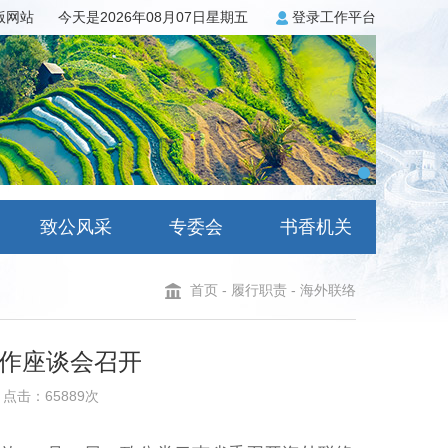
3版网站
今天是2026年08月07日星期五
登录工作平台
致公风采
专委会
书香机关
首页
-
履行职责
-
海外联络
作座谈会召开
点击：65889次