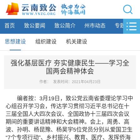
网站导航
首页
致公要闻
致公简介
州市动态
专题活动
首页
致公要闻
思想建设
组织建设
机关建设
致公简介
强化基层医疗 夯实健康民生——学习全
国两会精神体会
州市动态
作者：
发表时间：2021年04月23日
专题活动
编者按：3月19日，致公党云南省委理论学习中
履行职责
心组召开学习会，传达学习贯彻习近平总书记在十
三届全国人大四次会议、全国政协十三届四次会议
自身建设
期间的重要讲话精神和大会精神。会上，周勇、高
波、孙明、杨昆豫、杨昊宇5位党员分别从爱国卫生
思想建设
“7个专项行动”、乡村振兴、教育、医疗、发挥侨海
组织建设