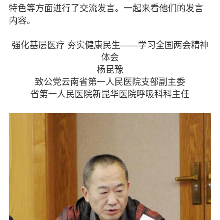
特色等方面进行了交流发言。一起来看他们的发言
机关建设
内容。
致公风采
强化基层医疗 夯实健康民生——学习全国两会精神
体会
专委会
杨昆豫
致公党云南省第一人民医院支部副主委
书香机关
省第一人民医院新昆华医院呼吸科科主任
电子杂志
图片欣赏
视频中心
联系我们
媒体报道