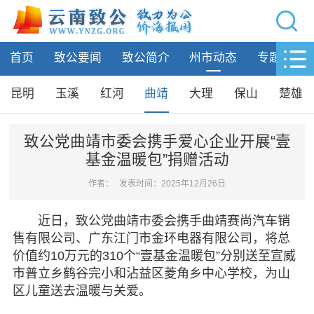
网站导航
首页
致公要闻
致公简介
州市动态
专题活动
首页
致公要闻
昆明
玉溪
红河
曲靖
大理
保山
楚雄
致公简介
致公党曲靖市委会携手爱心企业开展“壹
基金温暖包”捐赠活动
州市动态
作者：
发表时间：2025年12月26日
昆明
玉溪
近日，致公党曲靖市委会携手曲靖赛尚汽车销
红河
售有限公司、广东江门市金环电器有限公司，将总
曲靖
价值约10万元的310个“壹基金温暖包”分别送至宣威
大理
市普立乡鹤谷完小和沾益区菱角乡中心学校，为山
保山
区儿童送去温暖与关爱。
楚雄