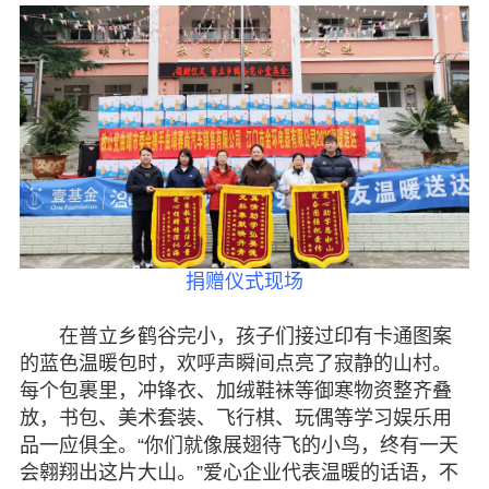
昭通
丽江
普洱
专题活动
履行职责
自身建设
捐赠仪式现场
致公风采
在普立乡鹤谷完小，孩子们接过印有卡通图案
专委会
的蓝色温暖包时，欢呼声瞬间点亮了寂静的山村。
每个包裹里，冲锋衣、加绒鞋袜等御寒物资整齐叠
书香机关
放，书包、美术套装、飞行棋、玩偶等学习娱乐用
品一应俱全。“你们就像展翅待飞的小鸟，终有一天
电子杂志
会翱翔出这片大山。”爱心企业代表温暖的话语，不