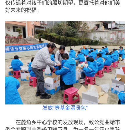
仅传递着对孩子们的殷切期望，更寄托着对他们美
图片欣赏
好未来的祝福。
视频中心
联系我们
媒体报道
脱贫攻坚
侨海动态
七彩云南
发放“壹基金温暖包”
在菱角乡中心学校的发放现场，致公党曲靖市
委会专职副主委杨卫蹲下身，为一名一年级小男孩